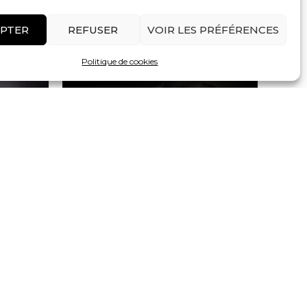
SÉLECTIONNER LES
OPTIONS
PTER
REFUSER
VOIR LES PRÉFÉRENCES
Politique de cookies
Caisses claires
MODÈLE
CAISSE-CLAIRE 14″ MODÈLE PRO-