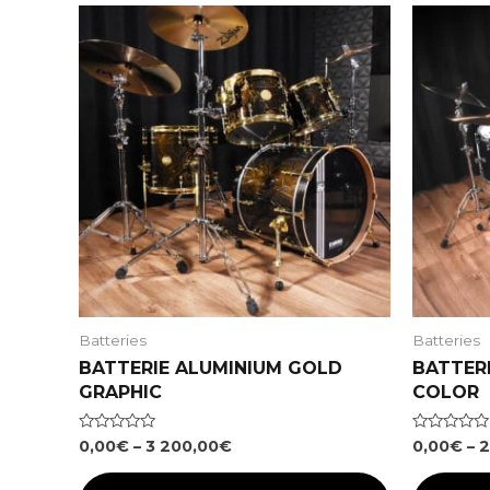
Batteries
Batteries
BATTERIE ALUMINIUM GOLD
BATTER
GRAPHIC
COLOR
Note
Note
0,00
€
–
3 200,00
€
0,00
€
–
2
0
0
sur
sur
5
5