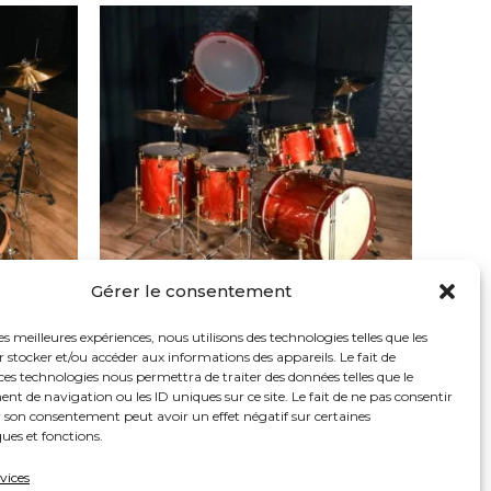
Gérer le consentement
les meilleures expériences, nous utilisons des technologies telles que les
Batteries
 stocker et/ou accéder aux informations des appareils. Le fait de
OUND
BATTERIE ALUMINIUM RED GOLD
ces technologies nous permettra de traiter des données telles que le
GRAPHIC
 de navigation ou les ID uniques sur ce site. Le fait de ne pas consentir
r son consentement peut avoir un effet négatif sur certaines
ques et fonctions.
Note
0,00
€
–
3 200,00
€
0
sur
rvices
5