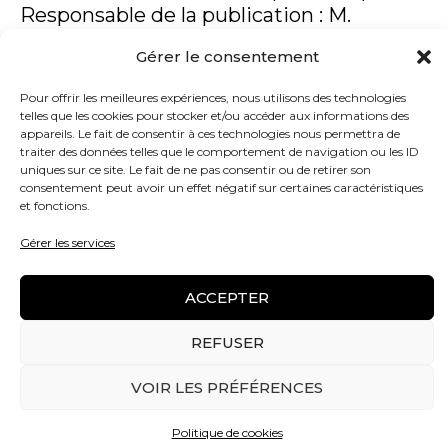
Responsable de la publication : M.
Emmanuel Jay et M. Jonathan Tabaret
Gérer le consentement
SIRET : 888.452.984.00014
Pour offrir les meilleures expériences, nous utilisons des technologies
telles que les cookies pour stocker et/ou accéder aux informations des
Code NAF : 3220Z
appareils. Le fait de consentir à ces technologies nous permettra de
N.I.I : FR45888452984
traiter des données telles que le comportement de navigation ou les ID
uniques sur ce site. Le fait de ne pas consentir ou de retirer son
consentement peut avoir un effet négatif sur certaines caractéristiques
AGENCE DIGITALE
et fonctions.
Gérer les services
OctUp SAS
à Dijon
ACCEPTER
HÉBERGEUR
REFUSER
Infomaniak, 25 Rue Eugène-Marziano,
VOIR LES PRÉFÉRENCES
1227 Genève, Suisse
Politique de cookies