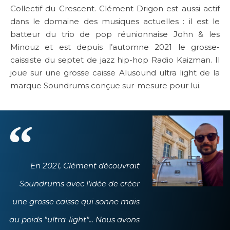
Collectif du Crescent. Clément Drigon est aussi actif
dans le domaine des musiques actuelles : il est le
batteur du trio de pop réunionnaise John & les
Minouz et est depuis l’automne 2021 le grosse-
caissiste du septet de jazz hip-hop Radio Kaizman. Il
joue sur une grosse caisse Alusound ultra light de la
marque Soundrums conçue sur-mesure pour lui.
En 2021, Clément découvrait
Soundrums avec l'idée de créer
une grosse caisse qui sonne mais
au poids "ultra-light"... Nous avons