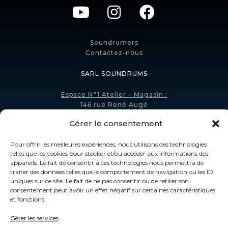
Soundrumers
Contactez-nous
SARL SOUNDRUMS
Espace N°1 Atelier – Magasin :
146 rue René Augé
38980 VIRIVILLE (France)
Gérer le consentement
Espace N°2 Vente :
Pour offrir les meilleures expériences, nous utilisons des technologies
428 route de Verchizeuil
telles que les cookies pour stocker et/ou accéder aux informations des
71960 VERZE (FR)
appareils. Le fait de consentir à ces technologies nous permettra de
traiter des données telles que le comportement de navigation ou les ID
Téléphone : +33 (0)6 73 893 686
uniques sur ce site. Le fait de ne pas consentir ou de retirer son
consentement peut avoir un effet négatif sur certaines caractéristiques
et fonctions.
INFORMATION
Gérer les services