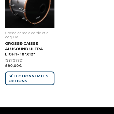
Grosse caisse à corde et à
coquille
GROSSE-CAISSE
ALUSOUND ULTRA
LIGHT- 18″X12″
Note
890,00
€
0
sur
5
SÉLECTIONNER LES
OPTIONS
SOUNDRUMERS