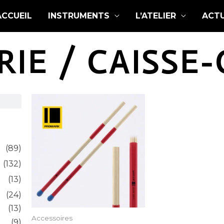
ACCUEIL
INSTRUMENTS
L’ATELIER
ACTU
RIE / CAISSE-
(89)
(132)
(13)
(24)
(13)
Accessoires
(9)