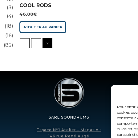
COOL RODS
(3)
46,00
€
(4)
(18)
AJOUTER AU PANIER
(16)
←
1
2
(85)
Pour offrir 
cookies pour
SARL SOUNDRUMS
consentir à 
comportement
ou de retire
Espace N°1 Atelier – Magasin :
caractéristi
146 rue René Augé