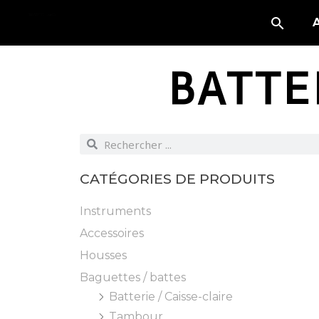
BATTE
CATÉGORIES DE PRODUITS
Instruments
Accessoires
Housses
Baguettes / battes
Batterie / Caisse-claire
Tambour