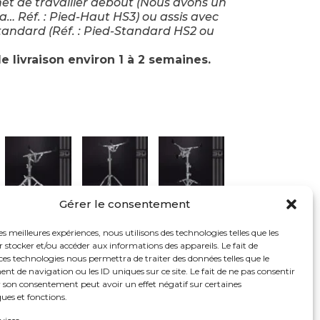
 de travailler debout (Nous avons un
a… Réf. :
Pied-Haut HS3
) ou assis avec
tandard (Réf. :
Pied-Standard HS2 ou
de livraison environ 1 à 2 semaines.
Gérer le consentement
Pied pad /
INDISPONIBLE
Pied pad
caisse-claire
Pied pad /
télescopiques
les meilleures expériences, nous utilisons des technologies telles que les
 stocker et/ou accéder aux informations des appareils. Le fait de
bas (Assis)
caisse-claire
bas et haut
ces technologies nous permettra de traiter des données telles que le
52,00€
haut
(Assis ou
 de navigation ou les ID uniques sur ce site. Le fait de ne pas consentir
(Debout)
debout)
r son consentement peut avoir un effet négatif sur certaines
0,00€
98,00€
ques et fonctions.