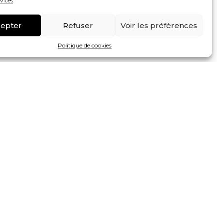
0,00
€
rvices
epter
Refuser
Voir les préférences
0,00
€
120,00
€
Politique de cookies
120,00
€
PANIER
toucher et un rebond identique à une