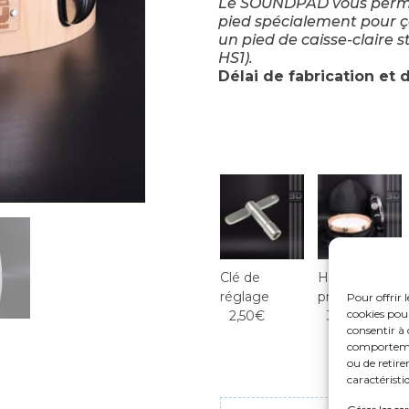
Le SOUNDPAD vous permet
pied spécialement pour ç
un pied de caisse-claire s
HS1
).
Délai de fabrication et 
Clé de
Housse de
réglage
protection
Pour offrir 
cookies pour
2,50€
32,00€
consentir à 
comportement
ou de retire
caractéristi