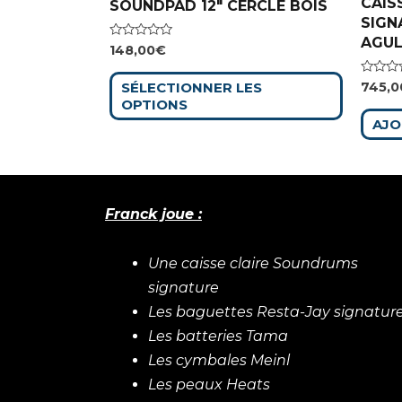
CAIS
SOUNDPAD 12″ CERCLE BOIS
SIGN
AGUL
Note
148,00
€
0
sur
5
Note
SÉLECTIONNER LES
745,0
0
OPTIONS
sur
5
AJO
Franck joue :
Une caisse claire Soundrums
signature
Les baguettes Resta-Jay signatur
Les batteries Tama
Les cymbales Meinl
Les peaux Heats