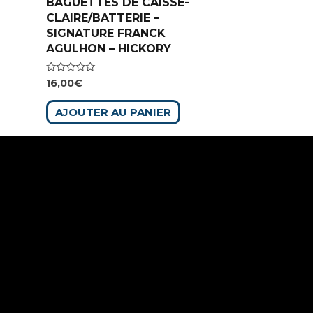
BAGUETTES DE CAISSE-
CLAIRE/BATTERIE –
SIGNATURE FRANCK
AGULHON – HICKORY
Note
16,00
€
0
sur
5
AJOUTER AU PANIER