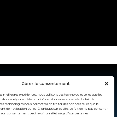
SOUNDRUMERS
Gérer le consentement
les meilleures expériences, nous utilisons des technologies telles que les
 stocker et/ou accéder aux informations des appareils. Le fait de
ces technologies nous permettra de traiter des données telles que le
 de navigation ou les ID uniques sur ce site. Le fait de ne pas consentir
r son consentement peut avoir un effet négatif sur certaines