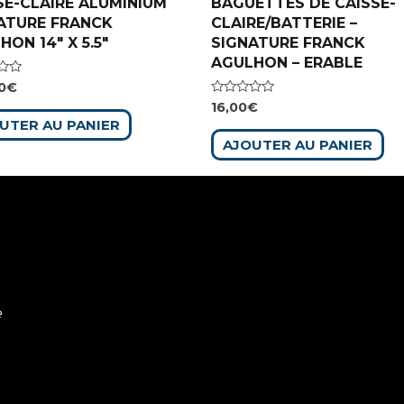
SE-CLAIRE ALUMINIUM
BAGUETTES DE CAISSE-
ATURE FRANCK
CLAIRE/BATTERIE –
HON 14″ X 5.5″
SIGNATURE FRANCK
AGULHON – ERABLE
0
€
Note
16,00
€
0
UTER AU PANIER
sur
5
AJOUTER AU PANIER
e