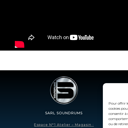
Pour offrir 
cookies pour
SARL SOUNDRUMS
consentir à 
comportement
ou de retire
Espace N°1 Atelier – Magasin :