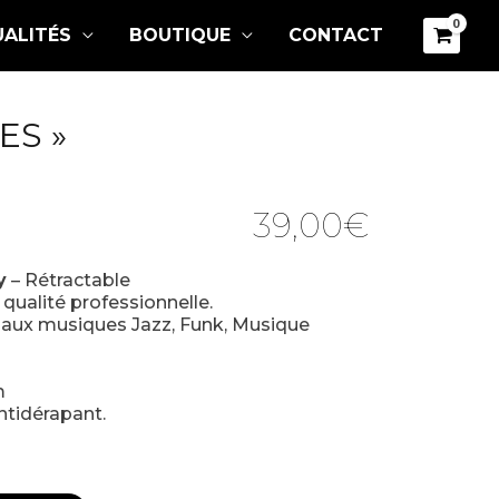
ALITÉS
BOUTIQUE
CONTACT
ES »
39,00
€
y
– Rétractable
qualité professionnelle.
s aux musiques Jazz, Funk, Musique
m
ntidérapant.