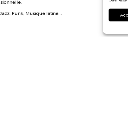
Gérer les se
sionnelle.
Jazz, Funk, Musique latine…
Acc