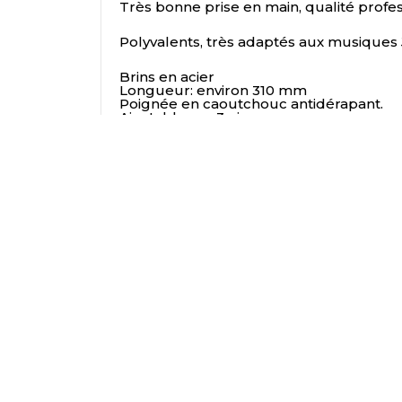
Très bonne prise en main, qualité profes
Polyvalents, très adaptés aux musiques 
Brins en acier
Longueur: environ 310 mm
Poignée en caoutchouc
antidérapant.
Ajustable sur 3 niveaux
PRODUITS SIMILAIRES