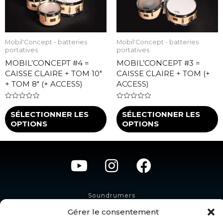
Mobil'Concept - batteries
Mobil'Concept - batteries
portatives
portatives
MOBIL’CONCEPT #4 =
MOBIL’CONCEPT #3 =
CAISSE CLAIRE + TOM 10″
CAISSE CLAIRE + TOM (+
+ TOM 8″ (+ ACCESS)
ACCESS)
Note
Note
0
0
SÉLECTIONNER LES
SÉLECTIONNER LES
sur
sur
OPTIONS
OPTIONS
5
5
Soundrumers
Contactez-nous
Gérer le consentement
SARL SOUNDRUMS