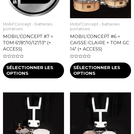
Mobil'Concept - batteries
Mobil'Concept - batteries
portatives
portatives
MOBIL’CONCEPT #7 =
MOBIL’CONCEPT #6 =
TOM 6″/8″/10/12″/13″ (+
CAISSE-CLAIRE + TOM GC
ACCESS)
14″ (+ ACCESS)
Note
Note
0
0
SÉLECTIONNER LES
SÉLECTIONNER LES
sur
sur
OPTIONS
OPTIONS
5
5