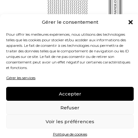
Gérer le consentement
Pour offrir les meilleures expériences, nous utilisons des technologies
telles que les cookies pour stocker et/ou accéder aux informations des
appareils. Le fait de consentir à ces technologies nous permettra de
traiter des données telles que le comportement de navigation ou les ID
uniques sur ce site. Le fait de ne pas consentir ou de retirer son
consentement peut avoir un effet négatif sur certaines caractéristiques
et fonctions.
25,00
€
Gérer les services
Timbre 14″ – 20 Spirales Carbone Avec Pitch
Accepter
de la marque
Fat Cat
Modèle « Pitch »: angle des plaques extérieurs
Refuser
spécialement conçu pour un meilleur contact
avec la peau donc moins de « buzz »
Voir les préférences
Spirales faites de 90% de carbone pour plus
d’attaque et pour une durée de vie accrue
Politique de cookies