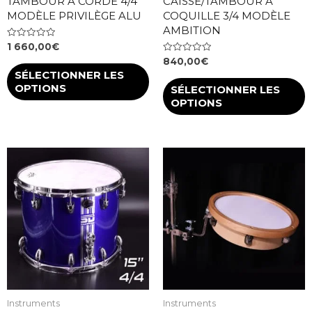
TAMBOUR À CORDE 4/4
CAISSE/TAMBOUR À
MODÈLE PRIVILÈGE ALU
COQUILLE 3/4 MODÈLE
AMBITION
Note
1 660,00
€
0
Note
840,00
€
sur
0
5
SÉLECTIONNER LES
sur
5
OPTIONS
SÉLECTIONNER LES
OPTIONS
Instruments
Instruments