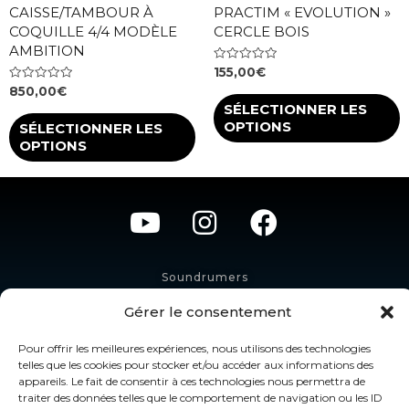
CAISSE/TAMBOUR À
PRACTIM « EVOLUTION »
COQUILLE 4/4 MODÈLE
CERCLE BOIS
AMBITION
Note
155,00
€
0
Note
850,00
€
sur
0
5
SÉLECTIONNER LES
sur
5
OPTIONS
SÉLECTIONNER LES
OPTIONS
Soundrumers
Contactez-nous
Gérer le consentement
SARL SOUNDRUMS
Espace N°1 Atelier – Magasin :
Pour offrir les meilleures expériences, nous utilisons des technologies
146 rue René Augé
telles que les cookies pour stocker et/ou accéder aux informations des
38980 VIRIVILLE (France)
appareils. Le fait de consentir à ces technologies nous permettra de
Espace N°2 Vente :
traiter des données telles que le comportement de navigation ou les ID
428 route de Verchizeuil